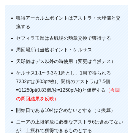
獲得アーカルムポイントはアストラ・天球儀と交
換する
セフィラ玉髄は古戦場の勲章交換で獲得する
周回場所は当然ポイント・ケルサス
天球儀はデス以外の時使用（変更は当然デス）
ケルサス1-1〜9-3を1周とし、1周で得られる
7232ptは(803pt/枚)、闇精のアストラは7.5個
=11250pt(0.83個/枚=1250pt/枚)と仮定する
（今回
の周回結果を反映）
開始日である10/4は含めないとする（０換算）
ニーアの上限解放に必要なアストラ6は含めてない
が、上振れで獲得できるものとする