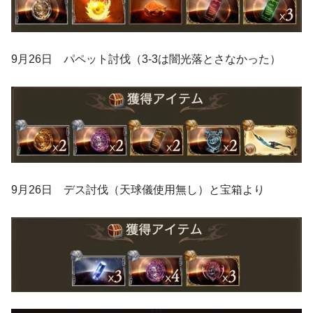
9月26日 パペット討伐（3-3は闇光落とさなかった）
9月26日 デス討伐（天球儀使用無し）と宝箱より