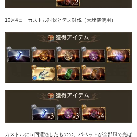
10月4日 カストル討伐とデス討伐（天球儀使用）
カストルに５回遭遇したものの、パペットが全部風で光ば