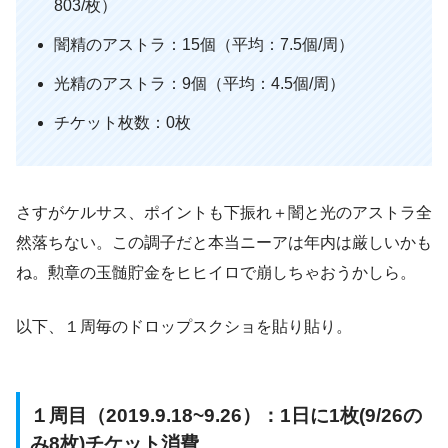
803/枚）
闇精のアストラ：15個（平均：7.5個/周）
光精のアストラ：9個（平均：4.5個/周）
チケット枚数：0枚
さすがケルサス、ポイントも下振れ＋闇と光のアストラ全
然落ちない。この調子だと本当ニーアは年内は厳しいかも
ね。勲章の玉髄貯金をヒヒイロで崩しちゃおうかしら。
以下、１周毎のドロップスクショを貼り貼り。
１周目（2019.9.18~9.26）：1日に1枚(9/26の
み8枚)チケット消費