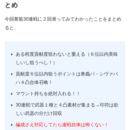
とめ
今回黄龍30連戦に２回潜ってみてわかったことをまとめ
ると、
ある程度貢献度狙わないと萎える（６位以内美味
しいし狙うべし！）
貢献度６位以内狙うポイントは奥義パ・シヴァバ
ハ４凸合体召喚！
マウント持ちを絶対入れる！！
30連戦で武器１種と４凸素材が集まる→印符は欲
しい武器の分だけ回収
編成さえ対応してたら連戦自体は怖くない！