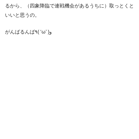
るから、（四象降臨で連戦機会があるうちに）取っとくと
いいと思うの。
がんばるんば٩( ‘ω’ )و