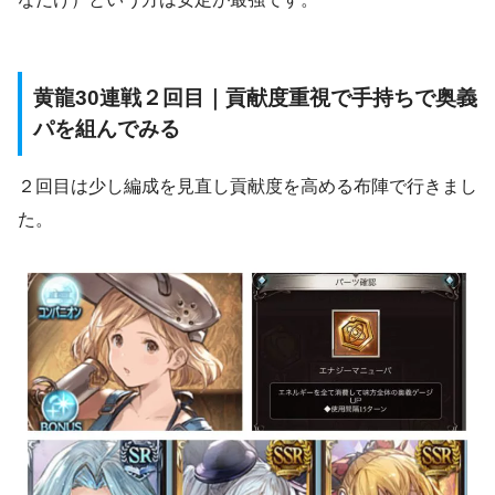
黄龍30連戦２回目｜貢献度重視で手持ちで奥義
パを組んでみる
２回目は少し編成を見直し貢献度を高める布陣で行きまし
た。