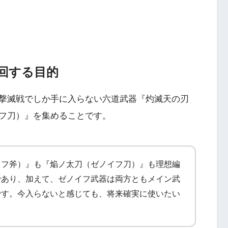
回する目的
撃滅戦でしか手に入らない六道武器『灼滅天の刃
フ刀）』を集めることです。
イフ斧）』も『焔ノ太刀（ゼノイフ刀）』も理想編
であり、加えて、ゼノイフ武器は両方ともメイン武
です。今入らないと感じても、将来確実に使いたい