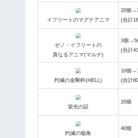
20個→
イフリートのマグナアニマ
(合計1
3個→
ゼノ・イフリートの
(合計4
真なるアニマ
(マルチ)
10個→
灼滅の金剛杵
(HELL)
(合計8
20個
栄光の証
40個
灼滅の焔角