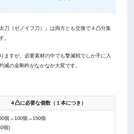
太刀（ゼノイフ刀）』は両方とも交換で４凸分集
す。
りますが、必要素材の中でも撃滅戦でしか手に入
灼滅の金剛杵がなかなか大変です。
４凸に必要な個数（１本につき）
60個→100個→150個
40個)