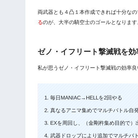
両武器とも４凸１本作成できれば十分なの
る
のが、大半の騎空士のゴールとなります
ゼノ・イフリート撃滅戦を効
私が思うゼノ・イフリート撃滅戦の効率良
毎日MANIAC→HELLを2回やる
真なるアニマ集めでマルチバトル自発
EXを周回し、（金剛杵集め目的で）出
武器ドロップにより追加でマルチバト