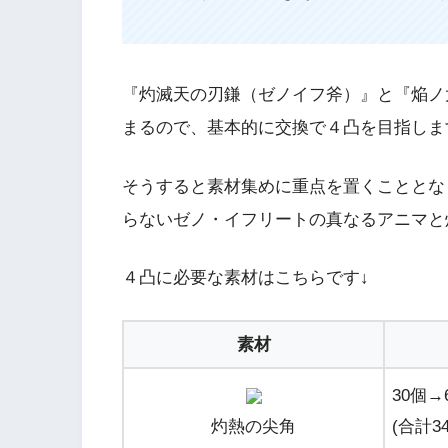
『灼滅天の刃鎌（ゼノイフ斧）』と『焔ノ
まるので、基本的に交換で４凸を目指しま
そうすると素材集めに重点を置くこととな
らない
ゼノ・イフリートの真なるアニマと
４凸に必要な素材はこちらです↓
素材
30個→
灼熱の尖角
(合計3