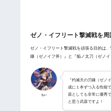
ゼノ・イフリート撃滅戦を周
ゼノ・イフリート撃滅戦を頑張る目的は、
鎌（ゼノイフ斧）』と『焔ノ太刀（ゼノイ
『灼滅天の刃鎌（ゼノ
成に１本ずつ入る性能
器としても非常に優秀
ちい
と思う武器ですよ！