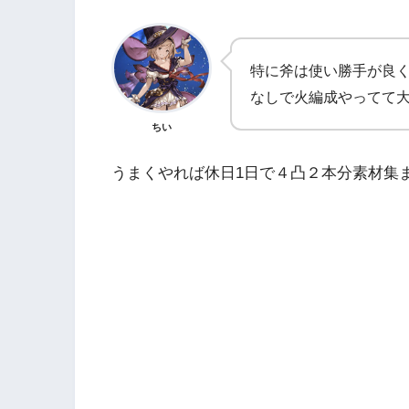
特に斧は使い勝手が良
なしで火編成やってて
ちい
うまくやれば休日1日で４凸２本分素材集