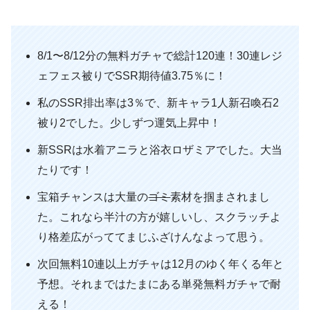
8/1〜8/12分の無料ガチャで総計120連！30連レジ
ェフェス被りでSSR期待値3.75％に！
私のSSR排出率は3％で、新キャラ1人新召喚石2
被り2でした。少しずつ運気上昇中！
新SSRは水着アニラと浴衣ロザミアでした。大当
たりです！
宝箱チャンスは大量の
ゴミ
素材を掴まされまし
た。これなら半汁の方が嬉しいし、スクラッチよ
り格差広がっててまじふざけんなよって思う。
次回無料10連以上ガチャは12月のゆく年くる年と
予想。それまではたまにある単発無料ガチャで耐
える！