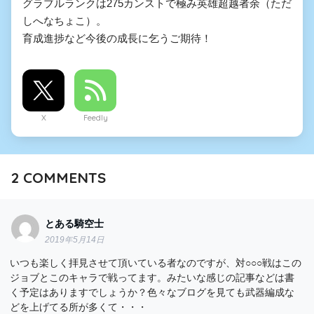
グラブルランクは275カンストで極み英雄超越者余（ただ
しへなちょこ）。
育成進捗など今後の成長に乞うご期待！
X
Feedly
2
COMMENTS
とある騎空士
2019年5月14日
いつも楽しく拝見させて頂いている者なのですが、対○○○戦はこの
ジョブとこのキャラで戦ってます。みたいな感じの記事などは書
く予定はありますでしょうか？色々なブログを見ても武器編成な
どを上げてる所が多くて・・・