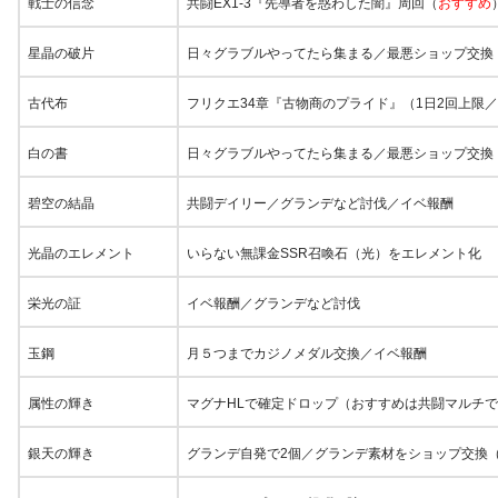
戦士の信念
共闘EX1-3『先導者を惑わした闇』周回（
おすすめ
星晶の破片
日々グラブルやってたら集まる／最悪ショップ交換（
古代布
フリクエ34章『古物商のプライド』（1日2回上限／1
白の書
日々グラブルやってたら集まる／最悪ショップ交換
碧空の結晶
共闘デイリー／グランデなど討伐／イベ報酬
光晶のエレメント
いらない無課金SSR召喚石（光）をエレメント化
栄光の証
イベ報酬／グランデなど討伐
玉鋼
月５つまでカジノメダル交換／イベ報酬
属性の輝き
マグナHLで確定ドロップ（おすすめは共闘マルチで
銀天の輝き
グランデ自発で2個／グランデ素材をショップ交換（