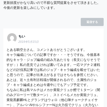
更新頻度がかなり高いので不躾な質問提案をさせて頂きました。
今後の更新を楽しみにしています。
返信する
ちい
2019年5月15日
とある騎空士さん、コメントありがとうございます。
キャラ編成についての記事ですか・・・そうですね、今後基本
的なキャラ・ジョブ編成の組み方あたりを（長文になりそうで
すが；）私の意見でよければ書いてみます。一応マグナ２連戦
などの討伐系記事では私のジョブ・キャラ編成を載せてはいた
と思うので、記事が出来上がるまではそちらを参照ください。
あとは、近々土有利古戦場が開催されるので、土属性のジョ
ブ・キャラ編成まとめは今週中にでもアップ予定です。
ちなみに私は島マルチはメカか黄龍クリュか鰹で１ターン（闇
のみグローリーで数ターン）、ストイベもメカか黄龍クリュ、
黄龍黒麒麟HLとグランデはウォロ（他心陣チョークチェイサ
ー）、アルバハNやルシファーNは火力役でクリュ（火力ない