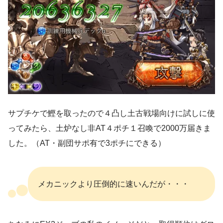
サプチケで鰹を取ったので４凸し土古戦場向けに試しに使
ってみたら、土炉なし非AT４ポチ１召喚で2000万届きま
した。（AT・副団サポ有で3ポチにできる）
メカニックより圧倒的に速いんだが・・・