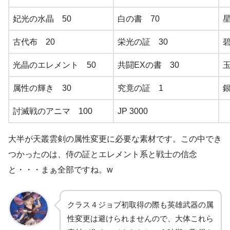
妃光の水晶 50
白の書 70
星
古代布 20
栄光の証 30
光晶のエレメント 50
共闘EXの書 30
属性の輝き 30
究竟の証 1
討滅戦のアニマ 100
JP 3000
大半が天叢雲剣の属性変更に必要な素材です。この中でき
つかったのは、侍の証とエレメント系と戦士の信念
と・・・まぁ全部ですね。w
クラス４ジョブ初取得の際も英雄武器の属
性変更は避けられませんので、大体これら