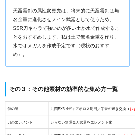
天叢雲剣の属性変更先は、将来的に天叢雲剣は無
名金重に進化させメイン武器として使うため、
SSR刀キャラで強いのが多い土か水で作成するこ
とをおすすめします。私は土で無名金重を作り、
水でオメガ刀を作成予定です（現状のおすす
め）。
その３：その他素材の効率的な集め方一覧
侍の証
共闘EX3-4ディアボロス周回／栄誉の輝き交換（
お
刀のエレメント
いらない無課金刀武器をエレメント化