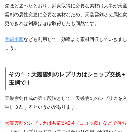
先ほど述べたとおり、剣豪取得に必要な素材は大半が天叢
雲剣の属性変更に必要な素材なため、天叢雲剣さえ属性変
更できれば剣豪はほぼ取得したも同然です。
共闘半額
なども利用して、効率よく素材回収していきまし
ょう。
その１：天叢雲剣のレプリカはショップ交換＋
玉鋼で！
天叢雲剣作成の第１段階として、天叢雲剣のレプリカを入
手し３凸するというのがあります。
天叢雲剣のレプリカは共闘EX2-4（コロゥ戦）などで落ち
ます
が、レプリカドロップにはかなりの周回が求められま