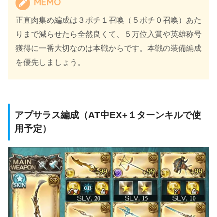
MEMO
正直肉集め編成は３ポチ１召喚（５ポチ０召喚）あた
りまで減らせたら全然良くて、５万位入賞や英雄称号
獲得に一番大切なのは本戦からです。本戦の装備編成
を優先しましょう。
アプサラス編成（AT中EX+１ターンキルで使
用予定）