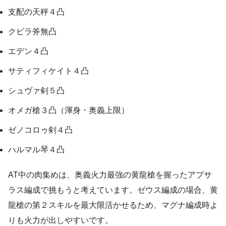
支配の天秤４凸
クビラ斧無凸
エデン４凸
サティフィケイト４凸
シュヴァ剣５凸
オメガ槍３凸（渾身・奥義上限）
ゼノコロゥ剣４凸
ハルマル琴４凸
AT中の肉集めは、奥義火力最強の黄龍槍を握ったアプサ
ラス編成で挑もうと考えています。ゼウス編成の場合、黄
龍槍の第２スキルを最大限活かせるため、マグナ編成時よ
りも火力が出しやすいです。