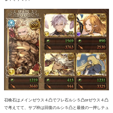
召喚石はメインゼウス４凸でフレ石ルシ５凸orゼウス４凸
で考えてて、サブ枠は回復のルシ５凸と最後の一押しテュ