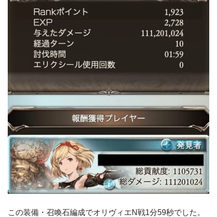
この装備・召喚石編成でオリヴィエN戦1分59秒でした。