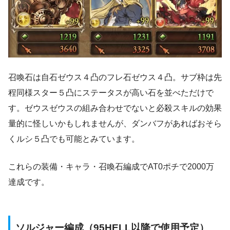
召喚石は自石ゼウス４凸のフレ石ゼウス４凸。サブ枠は先
程同様スター５凸にステータスが高い石を並べただけで
す。ゼウスゼウスの組み合わせでないと必殺スキルの効果
量的に怪しいかもしれませんが、ダンバフがあればおそら
くルシ５凸でも可能とみています。
これらの装備・キャラ・召喚石編成でAT0ポチで2000万
達成です。
ソルジャー編成（95HELL以降で使用予定）