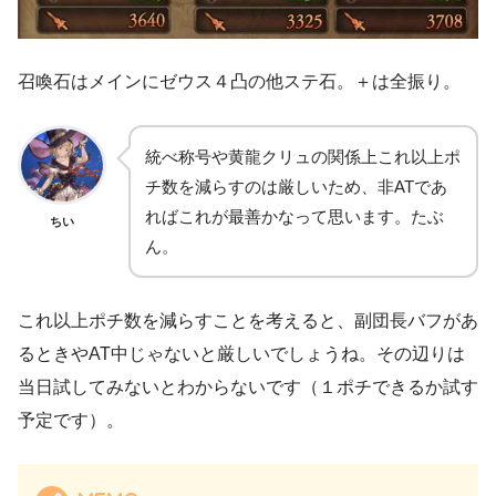
召喚石はメインにゼウス４凸の他ステ石。＋は全振り。
統べ称号や黄龍クリュの関係上これ以上ポ
チ数を減らすのは厳しいため、非ATであ
ればこれが最善かなって思います。たぶ
ちい
ん。
これ以上ポチ数を減らすことを考えると、副団長バフがあ
るときやAT中じゃないと厳しいでしょうね。その辺りは
当日試してみないとわからないです（１ポチできるか試す
予定です）。