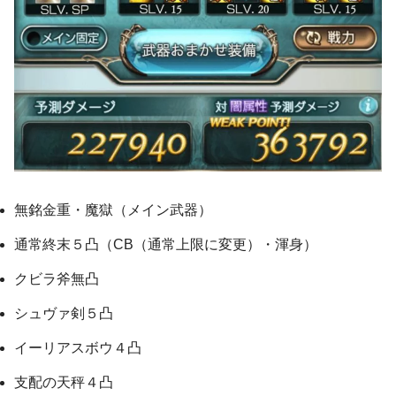
無銘金重・魔獄（メイン武器）
通常終末５凸（CB（通常上限に変更）・渾身）
クビラ斧無凸
シュヴァ剣５凸
イーリアスボウ４凸
支配の天秤４凸