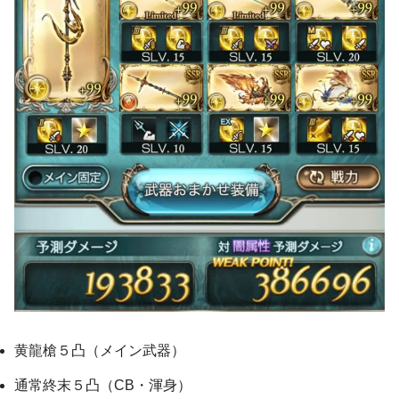
黄龍槍５凸（メイン武器）
通常終末５凸（CB・渾身）