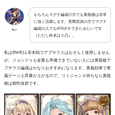
もちろんマグナ編成の方でも黄龍槍は非常
に強く活躍します。実際団員の方でマグナ
編成の人でもAT0ポチできたみたいです
ちい
（ただし終末は５凸）。
私は95HELL等本戦でアプサラスはおそらく使用しません
が、ジョンドゥも金重も準備できていない人には黄龍槍ア
プサラス編成はかなりおすすめになります。奥義効果で奥
義ゲージ上昇量が上がるので、リミジャンヌ持ちなら黄龍
槍は相性抜群です。