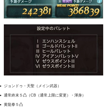
ジョンドゥ・天聖（メイン武器）
通常終末５凸（CB（通常上限に変更）・渾身）
黄龍拳５凸