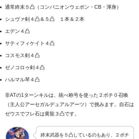
通常終末５凸（コンパニオンウェポン・CB・渾身）
シュヴァ剣４凸＆５凸 １本＆２本
エデン４凸
サティフィケイト４凸
コスモス剣４凸
ゼノコロゥ剣４凸
ハルマル琴４凸
非ATの1ターンキルは、統べ称号を使った２ポチ０召喚
（主人公アーセガルデュアルアーツ）で挑みます。自石は
ゼウスでフレ石は黄龍３凸です。
終末武器を５凸しているのもあり、２ポチ