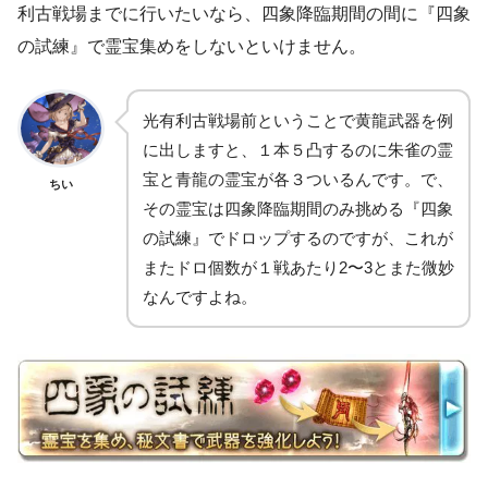
利古戦場までに行いたいなら、四象降臨期間の間に『四象
の試練』で霊宝集めをしないといけません。
光有利古戦場前ということで黄龍武器を例
に出しますと、１本５凸するのに朱雀の霊
宝と青龍の霊宝が各３ついるんです。で、
ちい
その霊宝は四象降臨期間のみ挑める『四象
の試練』でドロップするのですが、これが
またドロ個数が１戦あたり2〜3とまた微妙
なんですよね。