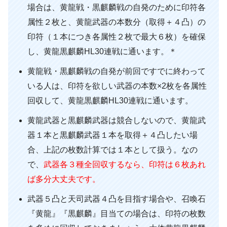
場合は、黄龍戦・黒麒麟戦の自発のために印符各
属性２枚と、黄龍武器の本数分（取得＋４凸）の
印符（１本につき各属性２枚で最大６枚）を確保
し、黄龍黒麒麟HL30連戦に通います。＊
黄龍戦・黒麒麟戦の自発が前回ですでに終わって
いる人は、印符を欲しい武器の本数×2枚を各属性
回収して、黄龍黒麒麟HL30連戦に通います。
黄龍武器と黒麒麟武器は競合しないので、黄龍武
器１本と黒麒麟武器１本を取得＋４凸したい場
合、上記の枚数計算では１本として扱う。なの
で、
武器
各３種全回収するなら、印符は６枚あれ
ば多分大丈夫です。
武器５凸と天司武器４凸を目指す場合や、召喚石
『黄龍』『黒麒麟』目当ての場合は、印符の枚数