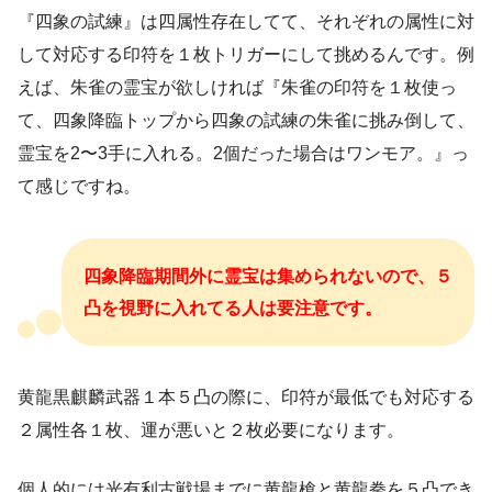
『四象の試練』は四属性存在してて、それぞれの属性に対
して対応する印符を１枚トリガーにして挑めるんです。例
えば、朱雀の霊宝が欲しければ『朱雀の印符を１枚使っ
て、四象降臨トップから四象の試練の朱雀に挑み倒して、
霊宝を2〜3手に入れる。2個だった場合はワンモア。』っ
て感じですね。
四象降臨期間外に霊宝は集められないので、５
凸を視野に入れてる人は要注意です。
黄龍黒麒麟武器１本５凸の際に、印符が最低でも対応する
２属性各１枚、運が悪いと２枚必要になります。
個人的には光有利古戦場までに黄龍槍と黄龍拳を５凸でき