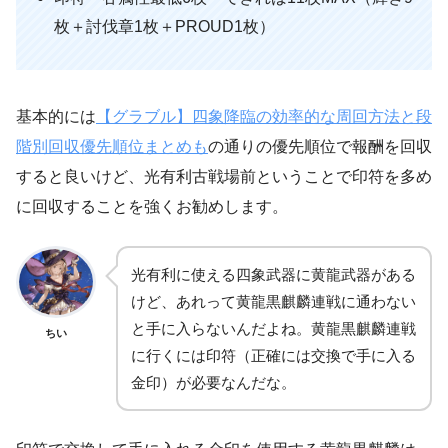
枚＋討伐章1枚＋PROUD1枚）
基本的には
【グラブル】四象降臨の効率的な周回方法と段
階別回収優先順位まとめも
の通りの優先順位で報酬を回収
すると良いけど、光有利古戦場前ということで印符を多め
に回収することを強くお勧めします。
光有利に使える四象武器に黄龍武器がある
けど、あれって黄龍黒麒麟連戦に通わない
と手に入らないんだよね。黄龍黒麒麟連戦
ちい
に行くには印符（正確には交換で手に入る
金印）が必要なんだな。