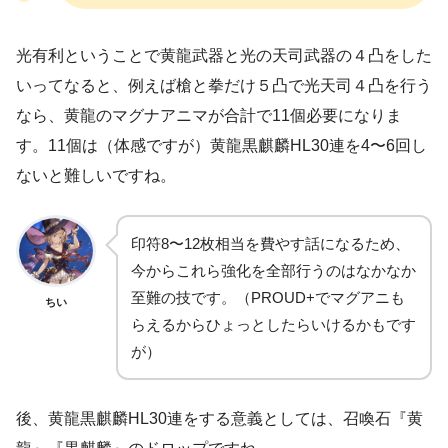
光有利ということで黄龍武器と光の天司武器の４凸をした
いってなると、例えば槍と拳だけ５凸で光天司４凸を行う
なら、黄龍のマグナアニマが合計で11個必要になりま
す。11個は（体感ですが）黄龍黒麒麟HL30連を4〜6回し
ないと難しいですね。
印符8〜12枚相当を費やす話になるため、
今からこれら強化を全部行うのはなかなか
至難の技です。（PROUD+でマグアニも
ちい
らえるからひょっとしたらいけるかもです
が）
後、黄龍黒麒麟HL30連をする意義としては、召喚石『黄