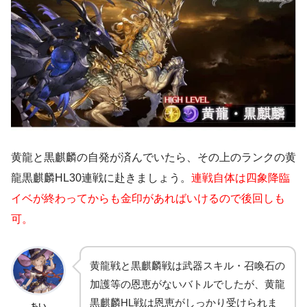
黄龍と黒麒麟の自発が済んでいたら、その上のランクの黄
龍黒麒麟HL30連戦に赴きましょう。
連戦自体は四象降臨
イベが終わってからも金印があればいけるので後回しも
可。
黄龍戦と黒麒麟戦は武器スキル・召喚石の
加護等の恩恵がないバトルでしたが、黄龍
黒麒麟HL戦は恩恵がしっかり受けられま
ちい