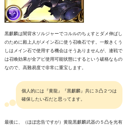
黒麒麟は闇背水ソルジャーでコルルのちぇすとダメ伸ばし
のために殿上人がメイン石に使う召喚石です。一般きくう
しはメイン石で使用する機会はそうありませんが、連戦で
は召喚効果が全アビ使用可能状態にするという破格なもの
なので、高難易度で非常に重宝します。
個人的には『黄龍』『黒麒麟』共に３凸２つは
確保したい石だと思ってます。
最後に、（ほぼ忠告ですが）黄龍黒麒麟武器の５凸を光有