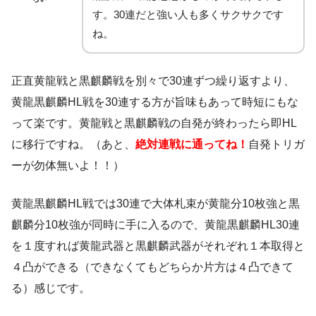
す。30連だと強い人も多くサクサクです
ね。
正直黄龍戦と黒麒麟戦を別々で30連ずつ繰り返すより、
黄龍黒麒麟HL戦を30連する方が旨味もあって時短にもな
って楽です。黄龍戦と黒麒麟戦の自発が終わったら即HL
に移行ですね。（あと、
絶対連戦に通ってね！
自発トリガ
ーが勿体無いよ！！）
黄龍黒麒麟HL戦では30連で大体札束が黄龍分10枚強と黒
麒麟分10枚強が同時に手に入るので、黄龍黒麒麟HL30連
を１度すれば黄龍武器と黒麒麟武器がそれぞれ１本取得と
４凸ができる（できなくてもどちらか片方は４凸できて
る）感じです。