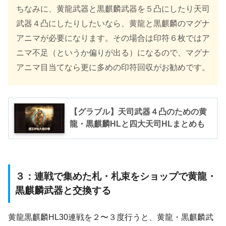
ちなみに、黄龍武器と黒麒麟武器を５凸にしたり天司
武器４凸にしたりしたいなら、黄龍と黒麒麟のマグナ
アニマが必要になります。その場合は印符６枚ではア
ニマ不足（というか偏りが出る）になるので、マグナ
アニマ目当てなら更に多めの印符回収がお勧めです。
【グラブル】天司武器４凸のための黄
龍・黒麒麟HLと四大天司HLまとめも
３：連戦で集めた札・札束をショップで黄龍・
黒麒麟武器と交換する
黄龍黒麒麟HL30連戦を２〜３度行うと、黄龍・黒麒麟武