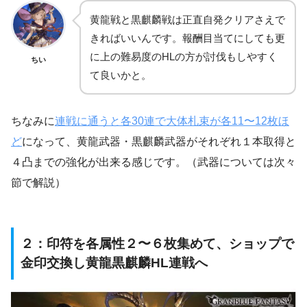
黄龍戦と黒麒麟戦は正直自発クリアさえで
きればいいんです。報酬目当てにしても更
に上の難易度のHLの方が討伐もしやすく
ちい
て良いかと。
ちなみに
連戦に通うと各30連で大体札束が各11〜12枚ほ
ど
になって、黄龍武器・黒麒麟武器がそれぞれ１本取得と
４凸までの強化が出来る感じです。（武器については次々
節で解説）
２：印符を各属性２〜６枚集めて、ショップで
金印交換し黄龍黒麒麟HL連戦へ