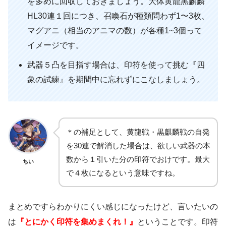
を多めに回収しておきましょう。大体黄龍黒麒麟
HL30連１回につき、召喚石が種類問わず1〜3枚、
マグアニ（相当のアニマの数）が各種1~3個って
イメージです。
武器５凸を目指す場合は、印符を使って挑む『四
象の試練』を期間中に忘れずにこなしましょう。
＊の補足として、黄龍戦・黒麒麟戦の自発
を30連で解消した場合は、欲しい武器の本
数から１引いた分の印符でおけです。最大
ちい
で４枚になるという意味ですね。
まとめですらわかりにくい感じになったけど、言いたいの
は
『とにかく印符を集めまくれ！』
ということです。印符